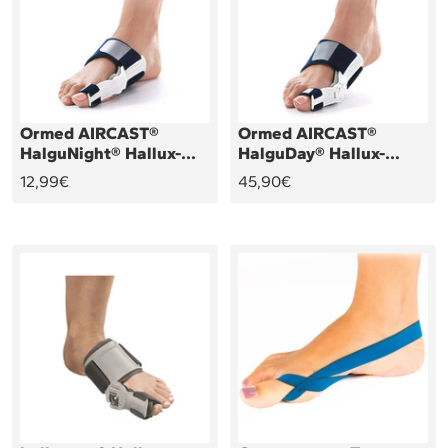
Ormed AIRCAST®
Ormed AIRCAST®
HalguNight® Hallux-
HalguDay® Hallux-
Valgus-Schiene
Valgus-Schiene
Angebotspreis
Angebotspreis
12,99€
45,90€