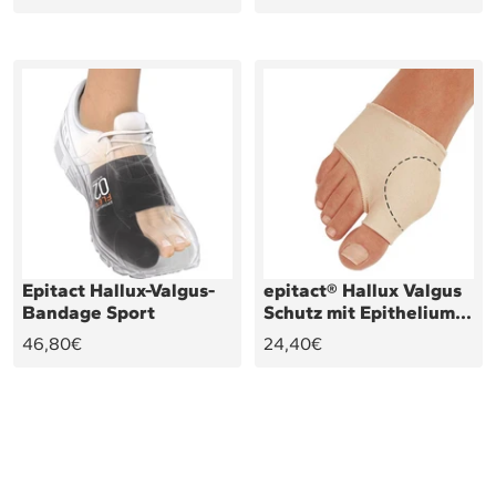
epitact® Hallux Valgus
Epitact Hallux-Valgus-
Schutz mit Epithelium
Bandage Sport
26®
Angebotspreis
Angebotspreis
24,40€
46,80€