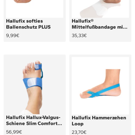
Hallufix softies
Hallufix®
Ballenschutz PLUS
Mittelfußbandage mit
Pelotte
Angebotspreis
Angebotspreis
9,99€
35,33€
Hallufix Hallux-Valgus-
Hallufix Hammerzehen
Schiene Slim Comfort
Loop
2.0
Angebotspreis
Angebotspreis
56,99€
23,70€