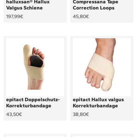
halluxsan® Hallux
Compressana Tape
Valgus Schiene
Correction Loops
Angebotspreis
Angebotspreis
197,99€
45,80€
epitact Hallux valgus
epitact Doppelschutz-
Korrekturbandage
Korrekturbandage
Angebotspreis
Angebotspreis
38,80€
43,50€