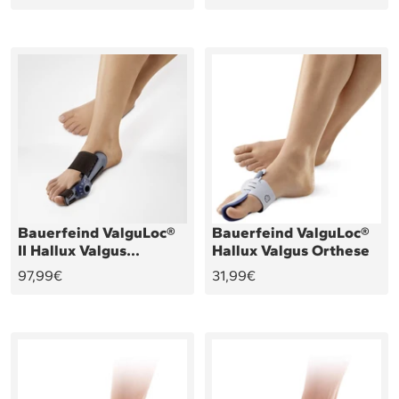
Bauerfeind ValguLoc®
Bauerfeind ValguLoc®
II Hallux Valgus
Hallux Valgus Orthese
Orthese
Angebotspreis
Angebotspreis
97,99€
31,99€