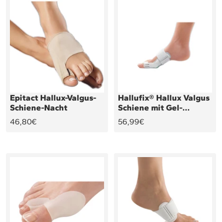
Hallufix® Hallux Valgus
Epitact Hallux-Valgus-
Schiene mit Gel-
Schiene-Nacht
Seitenkissen
Angebotspreis
Angebotspreis
56,99€
46,80€