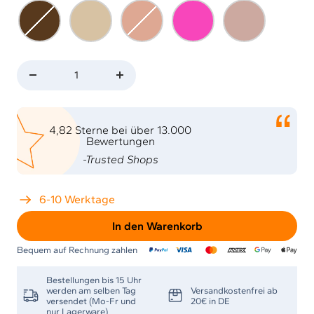
bronze
caramel
rose
medi
cashmere
magenta
Menge
Menge
verringern
erhöhen
4,82 Sterne bei über 13.000
Bewertungen
-Trusted Shops
6-10 Werktage
In den Warenkorb
Bequem auf Rechnung zahlen
Bestellungen bis 15 Uhr
werden am selben Tag
Versandkostenfrei ab
versendet (Mo-Fr und
20€ in DE
nur Lagerware)