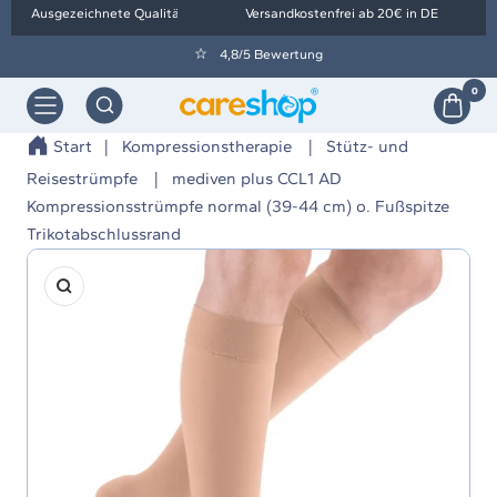
Direkt
Ausgezeichnete Qualität
Versandkostenfrei ab 20€ in DE
zum
4,8/5 Bewertung
Inhalt
0
Navigation
Orthopädietechnik
Wolf
Start
Kompressionstherapie
Stütz- und
-
Reisestrümpfe
mediven plus CCL1 AD
careshop
Kompressionsstrümpfe normal (39-44 cm) o. Fußspitze
Trikotabschlussrand
Zoom