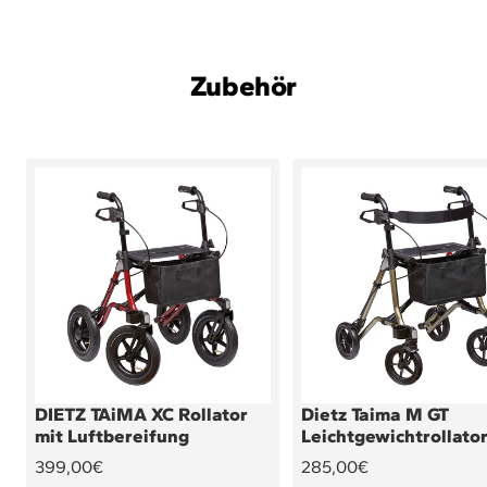
Zubehör
DIETZ TAiMA XC Rollator
Dietz Taima M GT
mit Luftbereifung
Leichtgewichtrollato
Angebotspreis
Angebotspreis
399,00€
285,00€