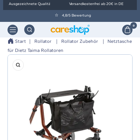
Direkt
Ausgezeichnete Qualität
Versandkostenfrei ab 20€ in DE
zum
4,8/5 Bewertung
Inhalt
0
Navigation
Orthopädietechnik
Wolf
Start
Rollator
Rollator Zubehör
Netztasche
-
für Dietz Taima Rollatoren
careshop
Zoom