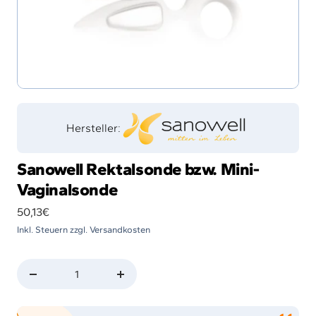
Hersteller:
Sanowell Rektalsonde bzw. Mini-
Vaginalsonde
Angebotspreis
50,13€
Inkl. Steuern zzgl. Versandkosten
Menge
Menge
verringern
erhöhen